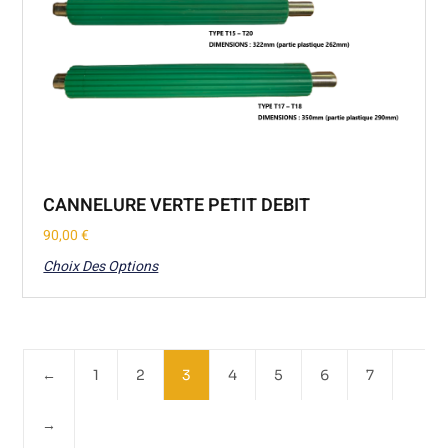
CANNELURE VERTE PETIT DEBIT
90,00
€
Choix Des Options
←
1
2
3
4
5
6
7
→