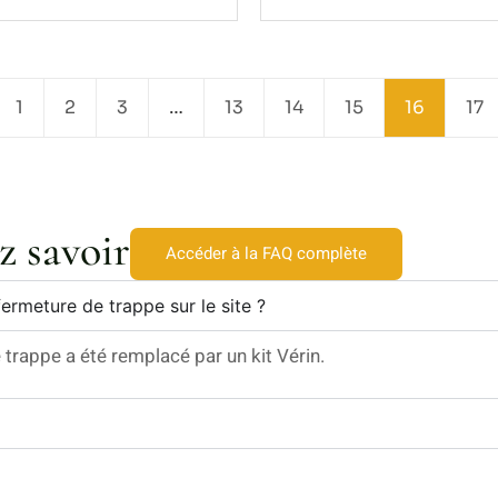
1
2
3
…
13
14
15
16
17
z savoir
Accéder à la FAQ complète
ermeture de trappe sur le site ?
rappe a été remplacé par un kit Vérin.