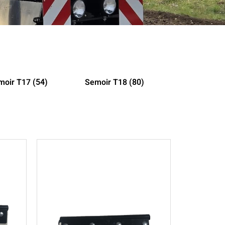
moir T17
Semoir T18
(54)
(80)