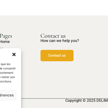
Pages
Contact us
How can we help you?
Home
About us
Contact us
Our products
Spare parts
s que les
de consentir
mportement
 retirer son
onctions.
férences
Copyright © 2025 DELIM