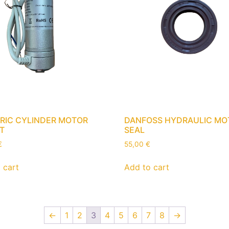
RIC CYLINDER MOTOR
DANFOSS HYDRAULIC MO
IT
SEAL
€
55,00
€
 cart
Add to cart
←
1
2
3
4
5
6
7
8
→