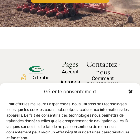
Pages
Contactez-
nous
Accueil
Delimbe
Comment
A propos
pouvons-nous
Abbaye
vous aider ?
Nos produits
Gérer le consentement
de
Bonport
Pièces
Pour offrir les meilleures expériences, nous utilisons des technologies
27340,
Nous
détachées
telles que les cookies pour stocker et/ou accéder aux informations des
contacter
Pont de
appareils. Le fait de consentir à ces technologies nous permettra de
traiter des données telles que le comportement de navigation ou les ID
l'Arche
uniques sur ce site. Le fait de ne pas consentir ou de retirer son
02 35 23
consentement peut avoir un effet négatif sur certaines caractéristiques
et fonctions.