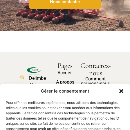
Nous contacter
Pages
Contactez-
nous
Accueil
Delimbe
Comment
A propos
pouvons-nous
Abbaye
vous aider ?
Nos produits
Gérer le consentement
de
Bonport
Pièces
Pour offrir les meilleures expériences, nous utilisons des technologies
27340,
Nous
détachées
telles que les cookies pour stocker et/ou accéder aux informations des
contacter
Pont de
appareils. Le fait de consentir à ces technologies nous permettra de
traiter des données telles que le comportement de navigation ou les ID
l'Arche
uniques sur ce site. Le fait de ne pas consentir ou de retirer son
02 35 23
consentement peut avoir un effet négatif sur certaines caractéristiques