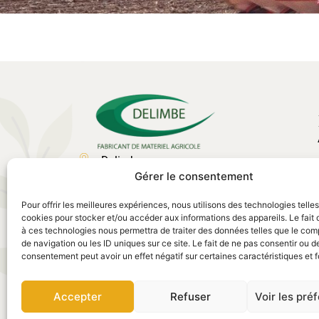
Delimbe
Gérer le consentement
Abbaye de Bonport
27340, Pont de l'Arche
Pour offrir les meilleures expériences, nous utilisons des technologies telle
02 35 23 27 62
cookies pour stocker et/ou accéder aux informations des appareils. Le fait 
à ces technologies nous permettra de traiter des données telles que le co
contact@delimbe.com
de navigation ou les ID uniques sur ce site. Le fait de ne pas consentir ou de
consentement peut avoir un effet négatif sur certaines caractéristiques et f
Accepter
Refuser
Voir les pré
Mentions légales
–
Politiques de confidentialité