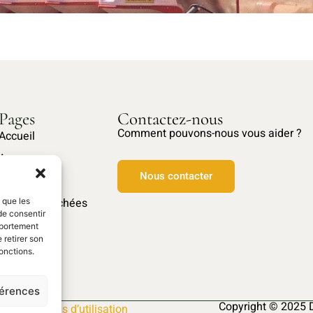
Pages
Contactez-nous
Comment pouvons-nous vous aider ?
Accueil
A propos
Nous contacter
Nos produits
Pièces détachées
s que les
de consentir
mportement
 retirer son
onctions.
férences
Copyright © 2025 
s
–
Conditions d’utilisation