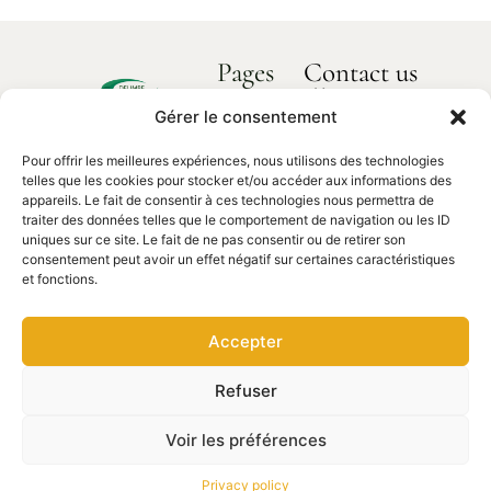
Pages
Contact us
How can we
Home
help you?
Gérer le consentement
Delimbe
About us
Abbaye
Pour offrir les meilleures expériences, nous utilisons des technologies
Our products
de
Contact
telles que les cookies pour stocker et/ou accéder aux informations des
us
Bonport
appareils. Le fait de consentir à ces technologies nous permettra de
Spare parts
traiter des données telles que le comportement de navigation ou les ID
27340,
uniques sur ce site. Le fait de ne pas consentir ou de retirer son
Pont de
consentement peut avoir un effet négatif sur certaines caractéristiques
l'Arche
et fonctions.
02 35 23
27 62
Accepter
contact@delimbe.com
Refuser
Copyright © 2025
Legal notice
–
Privacy
Voir les préférences
DELIMBE. Website
policy
–
Terms of use
designed by Ocean
communication
Privacy policy