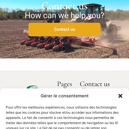
Contact us
How can we help you?
Contact us
Pages
Contact us
How can we
Home
help you?
Gérer le consentement
Delimbe
About us
Abbaye
Pour offrir les meilleures expériences, nous utilisons des technologies
Our products
de
Contact
telles que les cookies pour stocker et/ou accéder aux informations des
us
Bonport
Spare parts
appareils. Le fait de consentir à ces technologies nous permettra de
traiter des données telles que le comportement de navigation ou les ID
27340,
uniques sur ce site. Le fait de ne pas consentir ou de retirer son