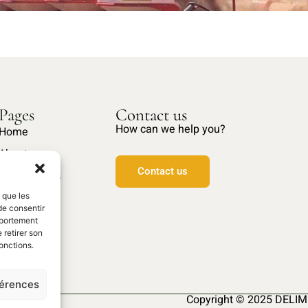
Pages
Contact us
How can we help you?
Home
About us
Contact us
Our products
Spare parts
s que les
de consentir
mportement
 retirer son
onctions.
férences
Copyright © 2025 DELIM