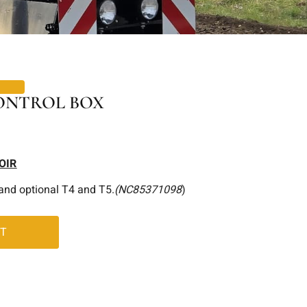
ONTROL BOX
OIR
 and optional T4 and T5.
(NC85371098
)
RT