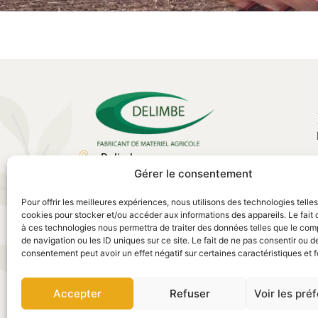
Delimbe
Gérer le consentement
Abbaye de Bonport
27340, Pont de l'Arche
Pour offrir les meilleures expériences, nous utilisons des technologies telle
02 35 23 27 62
cookies pour stocker et/ou accéder aux informations des appareils. Le fait 
à ces technologies nous permettra de traiter des données telles que le co
contact@delimbe.com
de navigation ou les ID uniques sur ce site. Le fait de ne pas consentir ou de
consentement peut avoir un effet négatif sur certaines caractéristiques et f
Accepter
Refuser
Voir les pré
Legal notice
–
Privacy policy
–
Terms of use