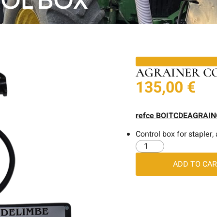
AGRAINER C
135,00
€
ref
ce
BOITCDEAGRAIN
Control box for stapler,
ADD TO CA