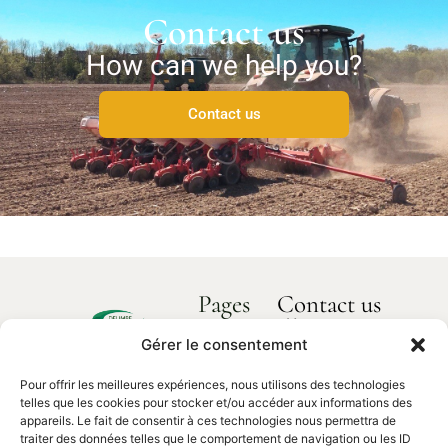
Contact us
How can we help you?
Contact us
Pages
Contact us
How can we
Home
help you?
Gérer le consentement
Delimbe
About us
Abbaye
Pour offrir les meilleures expériences, nous utilisons des technologies
Our products
de
Contact
telles que les cookies pour stocker et/ou accéder aux informations des
us
Bonport
Spare parts
appareils. Le fait de consentir à ces technologies nous permettra de
traiter des données telles que le comportement de navigation ou les ID
27340,