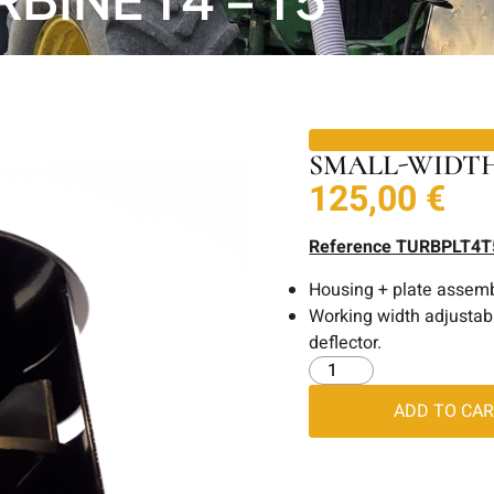
SMALL-WIDTH
125,00
€
Reference TURBPLT4T
Housing + plate assemb
Working width adjustab
deflector.
ADD TO CA