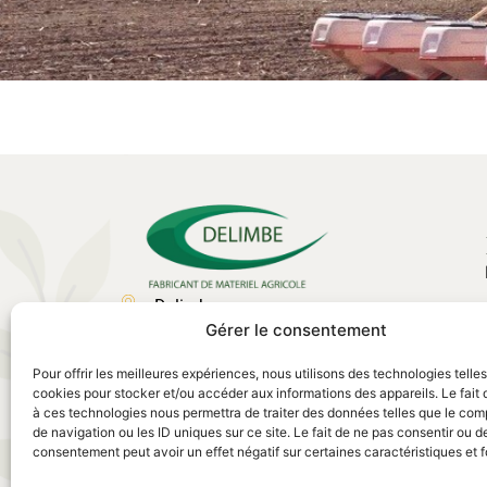
Delimbe
Gérer le consentement
Abbaye de Bonport
27340, Pont de l'Arche
Pour offrir les meilleures expériences, nous utilisons des technologies telle
02 35 23 27 62
cookies pour stocker et/ou accéder aux informations des appareils. Le fait 
à ces technologies nous permettra de traiter des données telles que le co
contact@delimbe.com
de navigation ou les ID uniques sur ce site. Le fait de ne pas consentir ou de
consentement peut avoir un effet négatif sur certaines caractéristiques et f