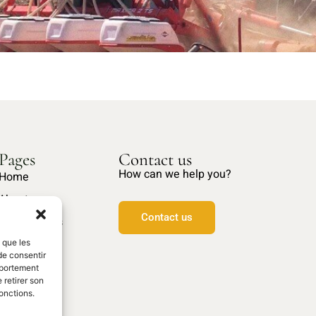
Pages
Contact us
How can we help you?
Home
About us
Contact us
Our products
Spare parts
s que les
de consentir
mportement
 retirer son
onctions.