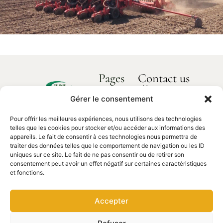
Pages
Contact us
How can we
Home
help you?
Gérer le consentement
Delimbe
About us
Abbaye
Pour offrir les meilleures expériences, nous utilisons des technologies
Our products
de
Contact
telles que les cookies pour stocker et/ou accéder aux informations des
us
Bonport
Spare parts
appareils. Le fait de consentir à ces technologies nous permettra de
traiter des données telles que le comportement de navigation ou les ID
27340,
uniques sur ce site. Le fait de ne pas consentir ou de retirer son
Pont de
consentement peut avoir un effet négatif sur certaines caractéristiques
l'Arche
et fonctions.
02 35 23
27 62
Accepter
contact@delimbe.com