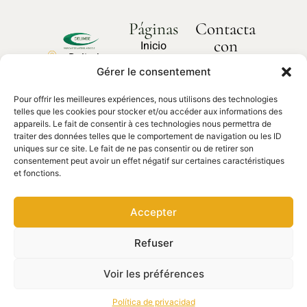
Páginas
Contacta
con
Inicio
Delimbe
nosotros
Sobre
Gérer le consentement
Abbaye
¿Cómo
nosotros
podemos
de
ayudarte?
Pour offrir les meilleures expériences, nous utilisons des technologies
Nuestros
Bonport
telles que les cookies pour stocker et/ou accéder aux informations des
productos
27340,
appareils. Le fait de consentir à ces technologies nous permettra de
traiter des données telles que le comportement de navigation ou les ID
Pont de
Contacta
Piezas de
uniques sur ce site. Le fait de ne pas consentir ou de retirer son
con
l'Arche
recambio
nosotros
consentement peut avoir un effet négatif sur certaines caractéristiques
et fonctions.
02 35 23
27 62
Accepter
contact@delimbe.com
Refuser
Derechos de autor © 2025
Información legal
–
DELIMBE. Sitio web
Política de privacidad
–
diseñado por Ocean
Voir les préférences
communication
Condiciones de uso
Política de privacidad