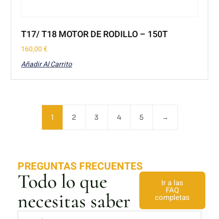
T17/ T18 MOTOR DE RODILLO – 150T
160,00
€
Añadir Al Carrito
1
2
3
4
5
→
PREGUNTAS FRECUENTES
Todo lo que
Ir a las
FAQ
necesitas saber
completas