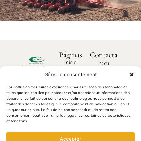
Páginas
Contacta
con
Inicio
Delimbe
nosotros
Sobre
Gérer le consentement
Abbaye
¿Cómo
nosotros
podemos
de
ayudarte?
Pour offrir les meilleures expériences, nous utilisons des technologies
Nuestros
Bonport
telles que les cookies pour stocker et/ou accéder aux informations des
productos
27340,
appareils. Le fait de consentir à ces technologies nous permettra de
traiter des données telles que le comportement de navigation ou les ID
Pont de
Contacta
Piezas de
uniques sur ce site. Le fait de ne pas consentir ou de retirer son
con
l'Arche
recambio
nosotros
consentement peut avoir un effet négatif sur certaines caractéristiques
et fonctions.
02 35 23
27 62
Accepter