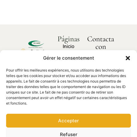
Páginas
Contacta
con
Inicio
Delimbe
nosotros
Sobre
Gérer le consentement
Abbaye
¿Cómo
nosotros
podemos
de
ayudarte?
Pour offrir les meilleures expériences, nous utilisons des technologies
Nuestros
Bonport
telles que les cookies pour stocker et/ou accéder aux informations des
productos
27340,
appareils. Le fait de consentir à ces technologies nous permettra de
traiter des données telles que le comportement de navigation ou les ID
Pont de
Contacta
Piezas de
uniques sur ce site. Le fait de ne pas consentir ou de retirer son
con
l'Arche
recambio
nosotros
consentement peut avoir un effet négatif sur certaines caractéristiques
et fonctions.
02 35 23
27 62
Accepter
contact@delimbe.com
Refuser