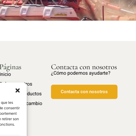
Páginas
Contacta con nosotros
¿Cómo podemos ayudarte?
Inicio
Sobre nosotros
Contacta con nosotros
Nuestros productos
Piezas de recambio
s que les
de consentir
mportement
 retirer son
onctions.