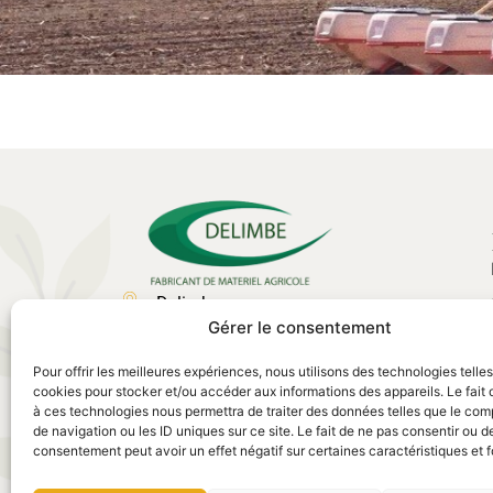
Delimbe
Gérer le consentement
Abbaye de Bonport
27340, Pont de l'Arche
Pour offrir les meilleures expériences, nous utilisons des technologies telle
02 35 23 27 62
cookies pour stocker et/ou accéder aux informations des appareils. Le fait 
à ces technologies nous permettra de traiter des données telles que le co
contact@delimbe.com
de navigation ou les ID uniques sur ce site. Le fait de ne pas consentir ou de
consentement peut avoir un effet négatif sur certaines caractéristiques et f