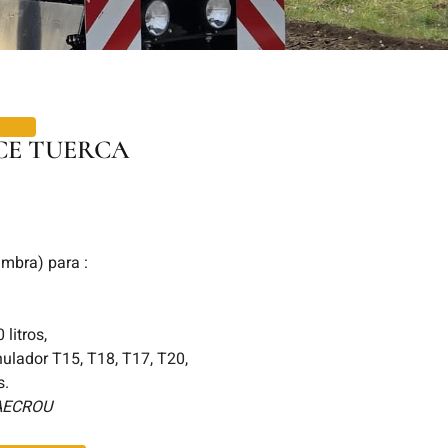
CE TUERCA
embra) para :
,
litros,
lador T15, T18, T17, T20,
s.
AECROU