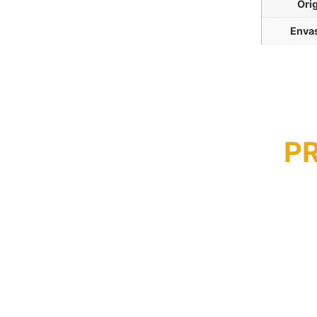
Ori
Enva
P