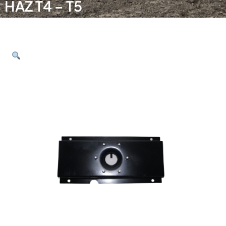
HAZ T4 – T5