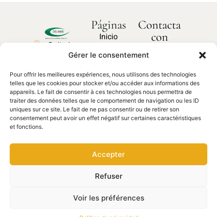
Páginas
Contacta
con
Inicio
Delimbe
nosotros
Sobre
Gérer le consentement
Abbaye
¿Cómo
nosotros
podemos
de
ayudarte?
Pour offrir les meilleures expériences, nous utilisons des technologies
Nuestros
Bonport
telles que les cookies pour stocker et/ou accéder aux informations des
productos
27340,
appareils. Le fait de consentir à ces technologies nous permettra de
traiter des données telles que le comportement de navigation ou les ID
Pont de
Contacta
Piezas de
uniques sur ce site. Le fait de ne pas consentir ou de retirer son
con
l'Arche
recambio
nosotros
consentement peut avoir un effet négatif sur certaines caractéristiques
et fonctions.
02 35 23
27 62
Accepter
contact@delimbe.com
Refuser
Derechos de autor © 2025
Información legal
–
DELIMBE. Sitio web
Política de privacidad
–
diseñado por Ocean
Voir les préférences
communication
Condiciones de uso