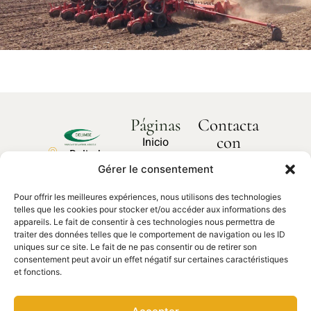
Páginas
Contacta
con
Inicio
Delimbe
nosotros
Sobre
Gérer le consentement
Abbaye
¿Cómo
nosotros
podemos
de
ayudarte?
Pour offrir les meilleures expériences, nous utilisons des technologies
Nuestros
Bonport
telles que les cookies pour stocker et/ou accéder aux informations des
productos
27340,
appareils. Le fait de consentir à ces technologies nous permettra de
traiter des données telles que le comportement de navigation ou les ID
Pont de
Contacta
Piezas de
uniques sur ce site. Le fait de ne pas consentir ou de retirer son
con
l'Arche
recambio
nosotros
consentement peut avoir un effet négatif sur certaines caractéristiques
et fonctions.
02 35 23
27 62