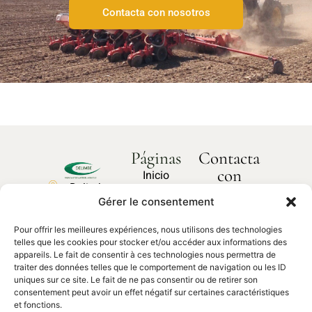
Contacta con nosotros
Páginas
Contacta
con
Inicio
Delimbe
nosotros
Sobre
Gérer le consentement
Abbaye
¿Cómo
nosotros
podemos
de
ayudarte?
Pour offrir les meilleures expériences, nous utilisons des technologies
Nuestros
Bonport
telles que les cookies pour stocker et/ou accéder aux informations des
productos
27340,
appareils. Le fait de consentir à ces technologies nous permettra de
traiter des données telles que le comportement de navigation ou les ID
Pont de
Contacta
Piezas de
uniques sur ce site. Le fait de ne pas consentir ou de retirer son
con
l'Arche
recambio
nosotros
consentement peut avoir un effet négatif sur certaines caractéristiques
et fonctions.
02 35 23