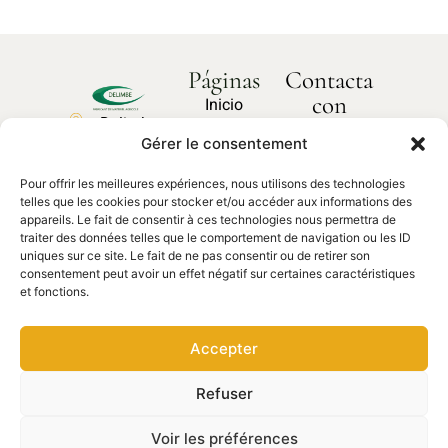
Páginas
Contacta
con
Inicio
Delimbe
nosotros
Sobre
Gérer le consentement
Abbaye
¿Cómo
nosotros
podemos
de
ayudarte?
Pour offrir les meilleures expériences, nous utilisons des technologies
Nuestros
Bonport
telles que les cookies pour stocker et/ou accéder aux informations des
productos
27340,
appareils. Le fait de consentir à ces technologies nous permettra de
traiter des données telles que le comportement de navigation ou les ID
Pont de
Contacta
Piezas de
uniques sur ce site. Le fait de ne pas consentir ou de retirer son
con
l'Arche
recambio
nosotros
consentement peut avoir un effet négatif sur certaines caractéristiques
et fonctions.
02 35 23
27 62
Accepter
contact@delimbe.com
Refuser
Derechos de autor © 2025
Información legal
–
DELIMBE. Sitio web
Política de privacidad
–
diseñado por Ocean
Voir les préférences