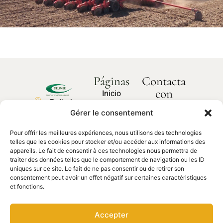
Páginas
Contacta
con
Inicio
Delimbe
nosotros
Sobre
Gérer le consentement
Abbaye
¿Cómo
nosotros
podemos
de
ayudarte?
Pour offrir les meilleures expériences, nous utilisons des technologies
Nuestros
Bonport
telles que les cookies pour stocker et/ou accéder aux informations des
productos
27340,
appareils. Le fait de consentir à ces technologies nous permettra de
traiter des données telles que le comportement de navigation ou les ID
Pont de
Contacta
Piezas de
uniques sur ce site. Le fait de ne pas consentir ou de retirer son
con
l'Arche
recambio
nosotros
consentement peut avoir un effet négatif sur certaines caractéristiques
et fonctions.
02 35 23
27 62
Accepter
contact@delimbe.com