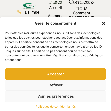
Pages
Contactez-
nous
Accueil
Delimbe
Comment
A propos
pouvons-nous
Abbaye
vous aider ?
Nos produits
Gérer le consentement
de
Bonport
Pièces
Pour offrir les meilleures expériences, nous utilisons des technologies
27340,
Nous
détachées
telles que les cookies pour stocker et/ou accéder aux informations des
contacter
Pont de
appareils. Le fait de consentir à ces technologies nous permettra de
traiter des données telles que le comportement de navigation ou les ID
l'Arche
uniques sur ce site. Le fait de ne pas consentir ou de retirer son
02 35 23
consentement peut avoir un effet négatif sur certaines caractéristiques
et fonctions.
27 62
contact@delimbe.com
Accepter
Copyright © 2025
Mentions légales
–
Refuser
DELIMBE. Site réalisé par
Politiques de
Ocean communication
confidentialités
–
Voir les préférences
Conditions d’utilisation
Politiques de confidentialités