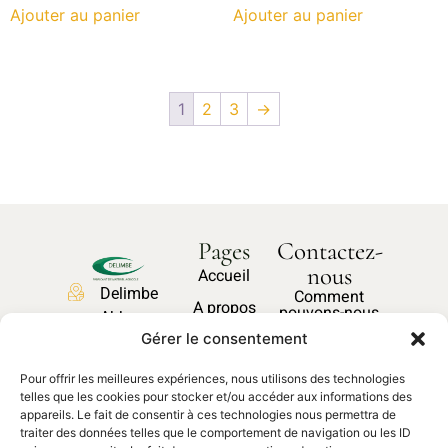
Ajouter au panier
Ajouter au panier
1
2
3
→
Pages
Contactez-
nous
Accueil
Delimbe
Comment
A propos
pouvons-nous
Abbaye
vous aider ?
Nos produits
Gérer le consentement
de
Bonport
Pièces
Pour offrir les meilleures expériences, nous utilisons des technologies
27340,
Nous
détachées
telles que les cookies pour stocker et/ou accéder aux informations des
contacter
Pont de
appareils. Le fait de consentir à ces technologies nous permettra de
traiter des données telles que le comportement de navigation ou les ID
l'Arche