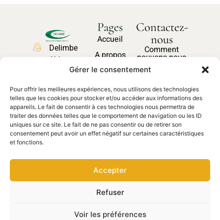
Pages
Contactez-
nous
Accueil
Delimbe
Comment
A propos
pouvons-nous
Abbaye
vous aider ?
Nos produits
Gérer le consentement
de
Bonport
Pièces
Pour offrir les meilleures expériences, nous utilisons des technologies
27340,
Nous
détachées
telles que les cookies pour stocker et/ou accéder aux informations des
contacter
Pont de
appareils. Le fait de consentir à ces technologies nous permettra de
traiter des données telles que le comportement de navigation ou les ID
l'Arche
uniques sur ce site. Le fait de ne pas consentir ou de retirer son
02 35 23
consentement peut avoir un effet négatif sur certaines caractéristiques
et fonctions.
27 62
contact@delimbe.com
Accepter
Copyright © 2025
Mentions légales
–
Refuser
DELIMBE. Site réalisé par
Politiques de
Ocean communication
confidentialités
–
Voir les préférences