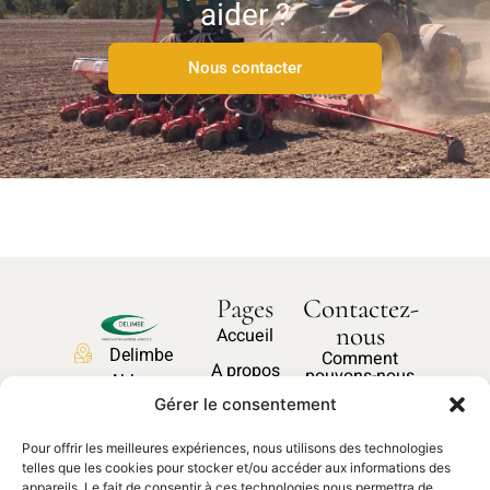
aider ?
Nous contacter
Pages
Contactez-
nous
Accueil
Delimbe
Comment
A propos
pouvons-nous
Abbaye
vous aider ?
Nos produits
Gérer le consentement
de
Bonport
Pièces
Pour offrir les meilleures expériences, nous utilisons des technologies
27340,
Nous
détachées
telles que les cookies pour stocker et/ou accéder aux informations des
contacter
Pont de
appareils. Le fait de consentir à ces technologies nous permettra de