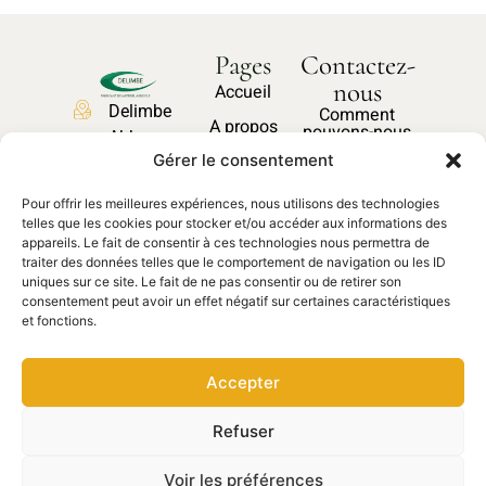
Pages
Contactez-
nous
Accueil
Delimbe
Comment
A propos
pouvons-nous
Abbaye
vous aider ?
Nos produits
Gérer le consentement
de
Bonport
Pièces
Pour offrir les meilleures expériences, nous utilisons des technologies
27340,
Nous
détachées
telles que les cookies pour stocker et/ou accéder aux informations des
contacter
Pont de
appareils. Le fait de consentir à ces technologies nous permettra de
traiter des données telles que le comportement de navigation ou les ID
l'Arche
uniques sur ce site. Le fait de ne pas consentir ou de retirer son
02 35 23
consentement peut avoir un effet négatif sur certaines caractéristiques
et fonctions.
27 62
contact@delimbe.com
Accepter
Copyright © 2025
Mentions légales
–
Refuser
DELIMBE. Site réalisé par
Politiques de
Ocean communication
confidentialités
–
Voir les préférences