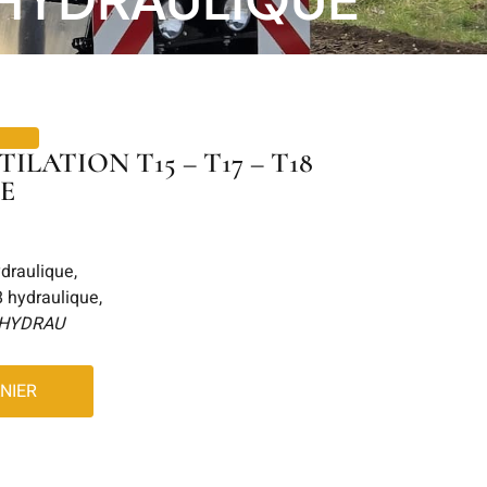
ILATION T15 – T17 – T18
E
ydraulique,
 hydraulique,
THYDRAU
NIER