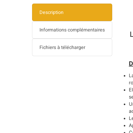
Description
Informations complémentaires
Fichiers à télécharger
D
L
r
E
s
U
a
L
A
C