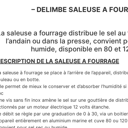
– DELIMBE SALEUSE A FOU
La saleuse a fourrage distribue le sel au
l’andain ou dans la presse, convient p
humide, disponible en 80 et 12
ESCRIPTION DE LA SALEUSE A FOURRAGE
a saleuse à fourrage se place à l’arrière de l’appareil, distrib
ouleau ou en botte.
lle permet de mieux le conserver et d’absorber l’humidité si l
ec
ne vis sans fin inox amène le sel sur une gouttière de distri
ctionnés par un moteur électrique 12 volts étanche.
e débit se règle par une graduation de 0 à 30, via un boit
ppareil entièrement en aluminium marine et cuve 80 ou 120 l
onvient pour sel sec ou humide.