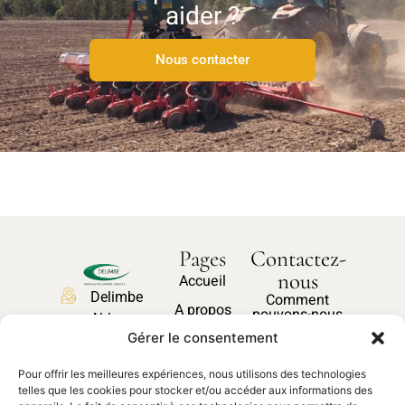
aider ?
Nous contacter
Pages
Contactez-
nous
Accueil
Delimbe
Comment
A propos
pouvons-nous
Abbaye
vous aider ?
Nos produits
Gérer le consentement
de
Bonport
Pièces
Pour offrir les meilleures expériences, nous utilisons des technologies
27340,
Nous
détachées
telles que les cookies pour stocker et/ou accéder aux informations des
contacter