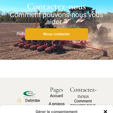
Contactez-nous
Comment pouvons-nous vous
aider ?
Nous contacter
Pages
Contactez-
nous
Accueil
Delimbe
Comment
A propos
pouvons-nous
Abbaye
vous aider ?
Nos produits
Gérer le consentement
de