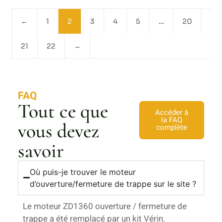
←
1
2
3
4
5
…
20
21
22
→
FAQ
Tout ce que
Accéder à
la FAQ
vous devez
complète
savoir
Où puis-je trouver le moteur
d’ouverture/fermeture de trappe sur le site ?
Le moteur ZD1360 ouverture / fermeture de
trappe a été remplacé par un kit Vérin.