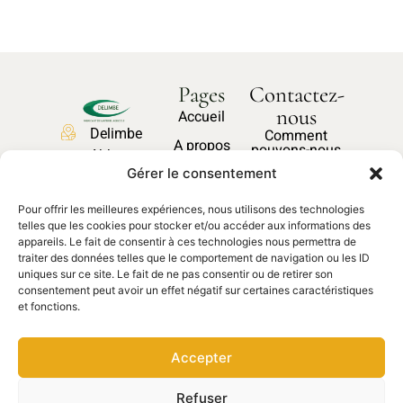
Pages
Contactez-
nous
Accueil
Delimbe
Comment
A propos
pouvons-nous
Abbaye
vous aider ?
Nos produits
Gérer le consentement
de
Bonport
Pièces
Pour offrir les meilleures expériences, nous utilisons des technologies
27340,
Nous
détachées
telles que les cookies pour stocker et/ou accéder aux informations des
contacter
Pont de
appareils. Le fait de consentir à ces technologies nous permettra de
traiter des données telles que le comportement de navigation ou les ID
l'Arche
uniques sur ce site. Le fait de ne pas consentir ou de retirer son
02 35 23
consentement peut avoir un effet négatif sur certaines caractéristiques
et fonctions.
27 62
contact@delimbe.com
Accepter
Copyright © 2025
Mentions légales
–
Refuser
DELIMBE. Site réalisé par