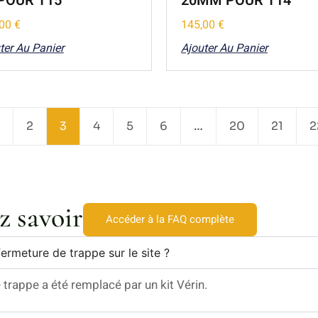
 POUR T15
20MM POUR T14
,00
€
145,00
€
ter Au Panier
Ajouter Au Panier
2
3
4
5
6
…
20
21
2
z savoir
Accéder à la FAQ complète
ermeture de trappe sur le site ?
rappe a été remplacé par un kit Vérin.