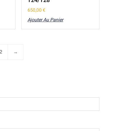
T24/T28
650,00
€
Ajouter Au Panier
2
→