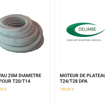
YAU 25M DIAMETRE
MOTEUR DE PLATEA
POUR T20/T14
T24/T28 DPA
,00
€
140,00
€