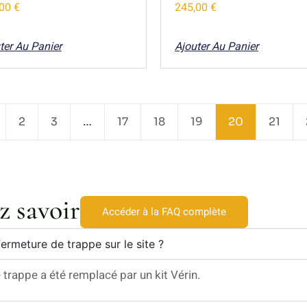
,00
€
245,00
€
ter Au Panier
Ajouter Au Panier
2
3
…
17
18
19
20
21
z savoir
Accéder à la FAQ complète
ermeture de trappe sur le site ?
rappe a été remplacé par un kit Vérin.