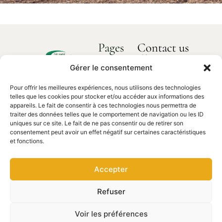
Pages
Contact us
How can we
Home
help you?
Gérer le consentement
Delimbe
About us
Abbaye
Pour offrir les meilleures expériences, nous utilisons des technologies
Our products
de
Contact
telles que les cookies pour stocker et/ou accéder aux informations des
us
Bonport
Spare parts
appareils. Le fait de consentir à ces technologies nous permettra de
traiter des données telles que le comportement de navigation ou les ID
27340,
uniques sur ce site. Le fait de ne pas consentir ou de retirer son
Pont de
consentement peut avoir un effet négatif sur certaines caractéristiques
l'Arche
et fonctions.
02 35 23
27 62
Accepter
contact@delimbe.com
Refuser
Copyright © 2025
Legal notice
–
Privacy
Voir les préférences
DELIMBE. Website