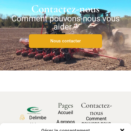
Contactez-nous
Comment pouvons-nous vous
aider ?
Nous contacter
Pages
Contactez-
nous
Accueil
Delimbe
Comment
A propos
pouvons-nous
Abbaye
vous aider ?
Gérer le consentement