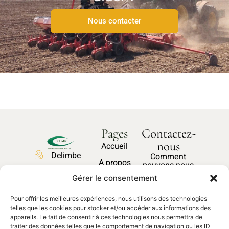
Nous contacter
Pages
Contactez-
nous
Accueil
Delimbe
Comment
A propos
pouvons-nous
Abbaye
vous aider ?
Nos produits
Gérer le consentement
de
Bonport
Pièces
Pour offrir les meilleures expériences, nous utilisons des technologies
27340,
Nous
détachées
telles que les cookies pour stocker et/ou accéder aux informations des
contacter
Pont de
appareils. Le fait de consentir à ces technologies nous permettra de
traiter des données telles que le comportement de navigation ou les ID