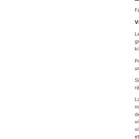
F
V
L
g
k
P
u
S
r
L
m
d
v
v
e