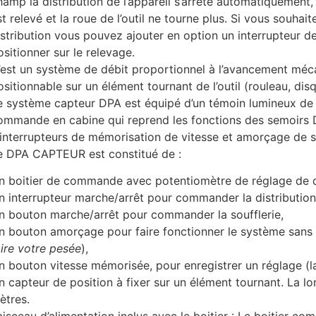
hamp la distribution de l’appareil s’arrête automatiquement, 
st relevé et la roue de l’outil ne tourne plus. Si vous souhai
istribution vous pouvez ajouter en option un interrupteur d
ositionner sur le relevage.
’est un système de débit proportionnel à l’avancement méc
ositionnable sur un élément tournant de l’outil (rouleau, dis
e système capteur DPA est équipé d’un témoin lumineux de c
ommande en cabine qui reprend les fonctions des semoirs D
’interrupteurs de mémorisation de vitesse et amorçage de 
e DPA CAPTEUR est constitué de :
n boitier de commande avec potentiomètre de réglage de d
n interrupteur marche/arrêt pour commander la distribution
n bouton marche/arrêt pour commander la soufflerie,
n bouton amorçage pour faire fonctionner le système sans 
aire votre pesée
),
n bouton vitesse mémorisée, pour enregistrer un réglage (la
n capteur de position à fixer sur un élément tournant. La l
ètres.