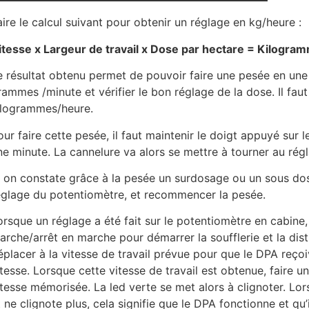
aire le calcul suivant pour obtenir un réglage en kg/heure :
itesse x Largeur de travail x Dose par hectare = Kilogra
e résultat obtenu permet de pouvoir faire une pesée en une
rammes /minute et vérifier le bon réglage de la dose. Il faut
ilogrammes/heure.
our faire cette pesée, il faut maintenir le doigt appuyé su
ne minute. La cannelure va alors se mettre à tourner au rég
i on constate grâce à la pesée un surdosage ou un sous dosa
églage du potentiomètre, et recommencer la pesée.
orsque un réglage a été fait sur le potentiomètre en cabine,
arche/arrêt en marche pour démarrer la soufflerie et la distr
éplacer à la vitesse de travail prévue pour que le DPA reço
itesse. Lorsque cette vitesse de travail est obtenue, faire u
itesse mémorisée. La led verte se met alors à clignoter. Lor
t ne clignote plus, cela signifie que le DPA fonctionne et qu