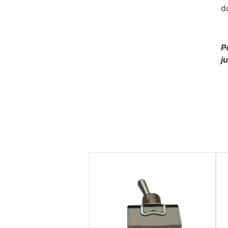
d
P
j