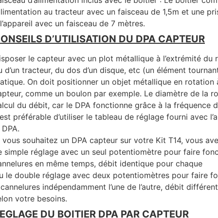
aisceau d’alimentation inclus avec le boitier : Le boitier co
’alimentation au tracteur avec un faisceau de 1,5m et une pr
 l’appareil avec un faisceau de 7 mètres.
ONSEILS D’UTILISATION DU DPA CAPTEUR
isposer le capteur avec un plot métallique à l’extrémité du ro
u d’un tracteur, du dos d’un disque, etc (un élément tournant)
tatique. On doit positionner un objet métallique en rotati
apteur, comme un boulon par exemple. Le diamètre de la ro
alcul du débit, car le DPA fonctionne grâce à la fréquence d
l est préférable d’utiliser le tableau de réglage fourni avec l
e DPA.
i vous souhaitez un DPA capteur sur votre Kit T14, vous avez
e simple réglage avec un seul potentiomètre pour faire fonct
annelures en même temps, débit identique pour chaque
u le double réglage avec deux potentiomètres pour faire fon
 cannelures indépendamment l’une de l’autre, débit différen
elon votre besoins.
EGLAGE DU BOITIER DPA PAR CAPTEUR