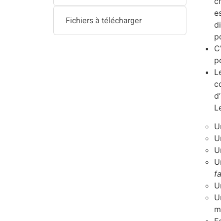
c
e
Fichiers à télécharger
d
p
C
p
L
c
d
L
U
U
U
U
f
U
U
m