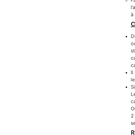
F
l
à
C
D
o
s
c
c
I
l
S
L
c
O
2
s
R