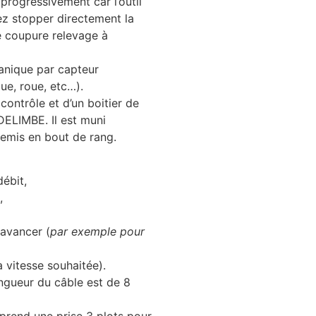
progressivement car l’outil
tez stopper directement la
e coupure relevage à
anique par capteur
que, roue, etc…).
ontrôle et d’un boitier de
ELIMBE. Il est muni
semis en bout de rang.
ébit,
,
avancer (
par exemple pour
 vitesse souhaitée).
ongueur du câble est de 8