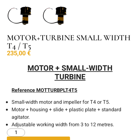
MOTOR+TURBINE SMALL WIDTH
T4 / T5
235,00
€
MOTOR + SMALL-WIDTH
TURBINE
Reference MOTTURBPLT4T5
Small-width motor and impeller for T4 or T5.
Motor + housing + slide + plastic plate + standard
agitator.
Adjustable working width from 3 to 12 metres.