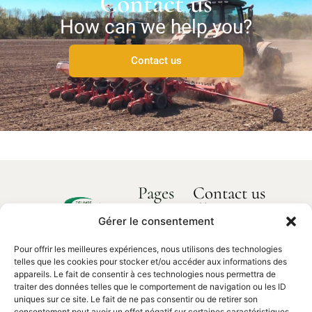
Contact us
How can we help you?
Contact us
Pages
Contact us
How can we
Home
help you?
Gérer le consentement
Delimbe
About us
Abbaye
Pour offrir les meilleures expériences, nous utilisons des technologies
Our products
de
Contact
telles que les cookies pour stocker et/ou accéder aux informations des
us
Bonport
Spare parts
appareils. Le fait de consentir à ces technologies nous permettra de
traiter des données telles que le comportement de navigation ou les ID
27340,
uniques sur ce site. Le fait de ne pas consentir ou de retirer son
Pont de
consentement peut avoir un effet négatif sur certaines caractéristiques