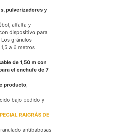
es, pulverizadores y
bol, alfalfa y
con dispositivo para
. Los gránulos
 1,5 a 6 metros
cable de 1,50 m con
para el enchufe de 7
e producto
,
úcido bajo pedido y
PECIAL RAIGRÁS DE
 granulado antibabosas