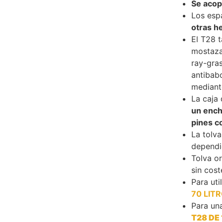
Se acop
Los esp
otras h
El T28 
mostaza,
ray-gras
antibab
mediant
La caja
un ench
pines co
La tolv
dependi
Tolva or
sin cost
Para uti
70 LIT
Para un
T28 DE