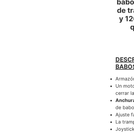
babo
de t
y 12
q
DESCR
BABO
Armazón 
Un motor
cerrar la
Anchura
de babo
Ajuste f
La tramp
Joystic