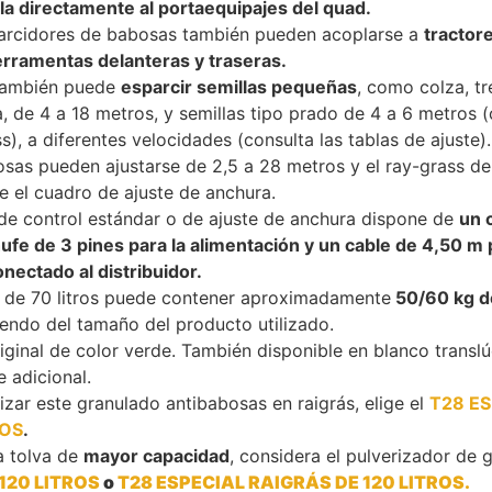
la directamente al portaequipajes del quad.
arcidores de babosas también pueden acoplarse a
tractor
erramentas delanteras y traseras.
también puede
esparcir semillas pequeñas
, como colza, tré
 de 4 a 18 metros, y semillas tipo prado de 4 a 6 metros (
s), a diferentes velocidades (consulta las tablas de ajuste)
osas pueden ajustarse de 2,5 a 28 metros y el ray-grass de
e el cuadro de ajuste de anchura.
 de control estándar o de ajuste de anchura dispone de
un 
ufe de 3 pines para la alimentación y un cable de 4,50 m 
nectado al distribuidor.
a de 70 litros puede contener aproximadamente
50/60 kg d
endo del tamaño del producto utilizado.
iginal de color verde. También disponible en blanco transl
e adicional.
lizar este granulado antibabosas en raigrás, elige el
T28 ES
ROS
.
a tolva de
mayor capacidad
, considera el pulverizador de
 120 LITROS
o
T28 ESPECIAL RAIGRÁS DE 120 LITROS.