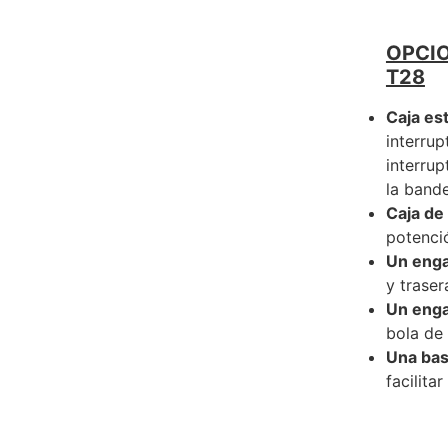
OPCI
T28
Caja es
interru
interrup
la bande
Caja de
potenci
Un enga
y traser
Un enga
bola de 
Una bas
facilita