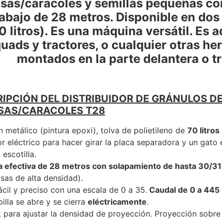
sas/caracoles y semillas pequeñas co
rabajo de 28 metros
.
Disponible en dos
0 litros). Es una máquina versátil. Es
uads y tractores, o cualquier otras he
montados en la parte delantera o t
IPCIÓN DEL DISTRIBUIDOR DE GRÁNULOS D
SAS/CARACOLES T28
metálico (pintura epoxi), tolva de polietileno de
70 litros
 eléctrico para hacer girar la placa separadora y un gato e
 escotilla.
 efectiva de 28 metros con solapamiento de hasta 30/3
sas de alta densidad).
ácil y preciso con una escala de 0 a 35.
Caudal de 0 a 445 
illa se abre y se cierra
eléctricamente
.
k para ajustar la densidad de proyección. Proyección sobre