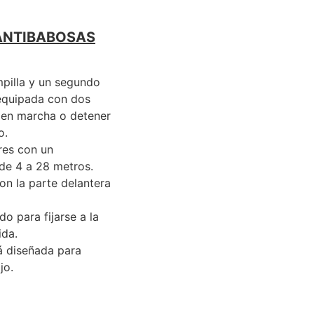
ANTIBABOSAS
mpilla y un segundo
equipada con dos
er en marcha o detener
o.
res con un
de 4 a 28 metros.
on la parte delantera
o para fijarse a la
ida.
á diseñada para
jo.