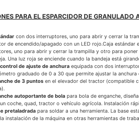
ONES PARA EL ESPARCIDOR DE GRANULADO 
tándar
con dos interruptores, uno para abrir y cerrar la tra
ptor de encendido/apagado con un LED rojo.Caja estándar 
tores, uno para abrir y cerrar la trampilla y otro para pon
ja. Una luz roja se enciende cuando la bandeja está girand
 control de ajuste de anchura
equipada con dos interrupto
ómetro graduado de 0 a 30 que permite ajustar la anchura 
nche de 3 puntos
en el elevador del tractor (compatible c
a).
nche autoportante de bola
para bola de enganche, diseñad
un coche, quad, tractor o vehículo agrícola. Instalación ráp
e pretaladrada
para soldar a una herramienta. La base est
r la instalación de la máquina en otras herramientas de traba