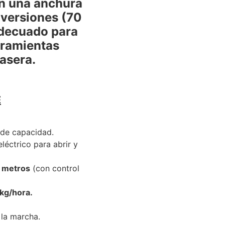
n una anchura
 versiones (70
 adecuado para
rramientas
rasera.
E
de capacidad.
léctrico para abrir y
1 metros
(con control
kg/hora.
 la marcha.