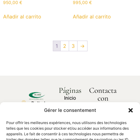
950,00
€
995,00
€
Añadir al carrito
Añadir al carrito
1
2
3
→
Páginas
Contacta
con
Inicio
Delimbe
nosotros
Sobre
Gérer le consentement
Abbaye
¿Cómo
nosotros
podemos
de
ayudarte?
Pour offrir les meilleures expériences, nous utilisons des technologies
Nuestros
Bonport
telles que les cookies pour stocker et/ou accéder aux informations des
productos
27340,
appareils. Le fait de consentir à ces technologies nous permettra de
traiter des données telles que le comportement de navigation ou les ID